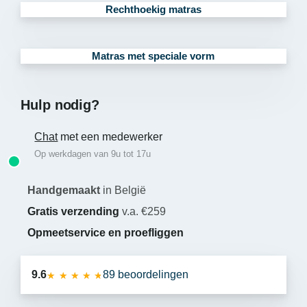
Rechthoekig matras
Matras met speciale vorm
Hulp nodig?
Chat
met een medewerker
Op werkdagen van 9u tot 17u
Handgemaakt
in België
Gratis verzending
v.a. €259
Opmeetservice en proefliggen
★ ★ ★ ★ ★
★ ★ ★ ★ ★
9.6
89 beoordelingen