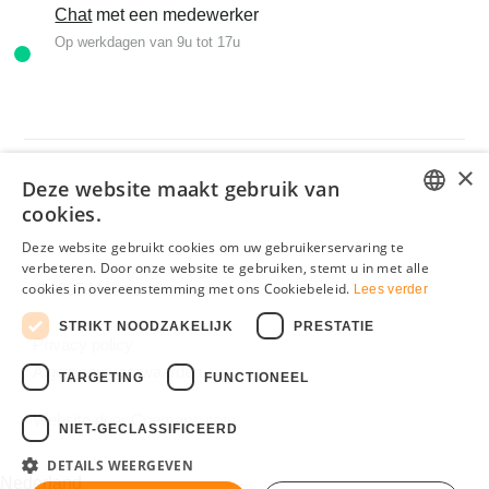
Chat
met een medewerker
Op werkdagen van 9u tot 17u
×
Deze website maakt gebruik van
cookies.
DUTCH
Deze website gebruikt cookies om uw gebruikerservaring te
verbeteren. Door onze website te gebruiken, stemt u in met alle
FRENCH
cookies in overeenstemming met ons Cookiebeleid.
© 2025 Matrassenmakers
Lees verder
STRIKT NOODZAKELIJK
PRESTATIE
Privacy policy
Algemene voorwaarden
TARGETING
FUNCTIONEEL
Website door
Coemans.com
NIET-GECLASSIFICEERD
DETAILS WEERGEVEN
Nederland