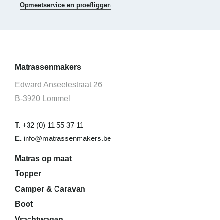
Opmeetservice en proefliggen
Matrassenmakers
Edward Anseelestraat 26
B-3920 Lommel
T.
+32 (0) 11 55 37 11
E.
info@matrassenmakers.be
Matras op maat
Topper
Camper & Caravan
Boot
Vrachtwagen